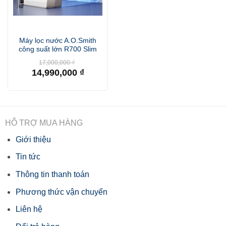
Máy lọc nước A.O.Smith
công suất lớn R700 Slim
Giá
17,000,000
₫
gốc
14,990,000
₫
là:
Giá
17,000,000 ₫.
hiện
tại
là:
14,990,000 ₫.
HỖ TRỢ MUA HÀNG
Giới thiệu
Tin tức
Thông tin thanh toán
Phương thức vận chuyển
Liên hệ