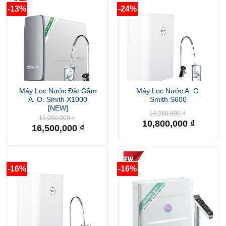
-13%
-24%
Máy Lọc Nước Đặt Gầm
Máy Lọc Nước A. O.
A. O. Smith X1000
Smith S600
[NEW]
Giá
14,280,000
₫
Giá
19,000,000
₫
gốc
10,800,000
₫
gốc
là:
16,500,000
₫
là:
Giá
14,280,000 
Giá
19,000,000 ₫.
hiện
hiện
tại
tại
là:
là:
10,800,000 ₫.
16,500,000 ₫.
-16%
-16%