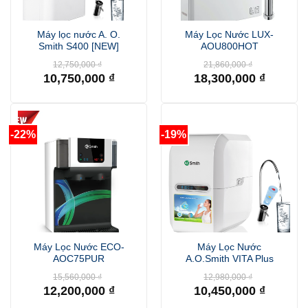
Máy lọc nước A. O.
Máy Lọc Nước LUX-
Smith S400 [NEW]
AOU800HOT
Giá
Giá
12,750,000
₫
21,860,000
₫
gốc
gốc
10,750,000
₫
18,300,000
₫
là:
là:
Giá
Giá
12,750,000 ₫.
21,860,000 
hiện
hiện
tại
tại
là:
là:
10,750,000 ₫.
18,300,000 ₫.
-22%
-19%
Máy Lọc Nước ECO-
Máy Lọc Nước
AOC75PUR
A.O.Smith VITA Plus
Giá
Giá
15,560,000
₫
12,980,000
₫
gốc
gốc
12,200,000
₫
10,450,000
₫
là:
là:
Giá
Giá
15,560,000 ₫.
12,980,000 