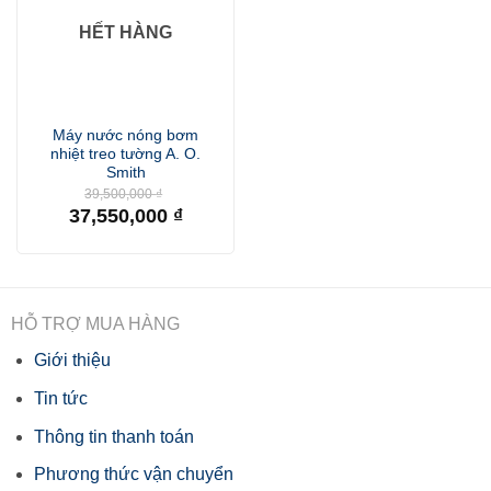
HẾT HÀNG
Máy nước nóng bơm
nhiệt treo tường A. O.
Smith
Giá
39,500,000
₫
gốc
37,550,000
₫
là:
Giá
39,500,000 ₫.
hiện
tại
là:
37,550,000 ₫.
HỖ TRỢ MUA HÀNG
Giới thiệu
Tin tức
Thông tin thanh toán
Phương thức vận chuyển