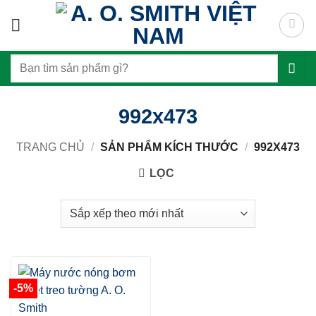
Skip
to
content
Tìm
kiếm:
992x473
TRANG CHỦ
/
SẢN PHẨM KÍCH THƯỚC
/
992X473
LỌC
-5%