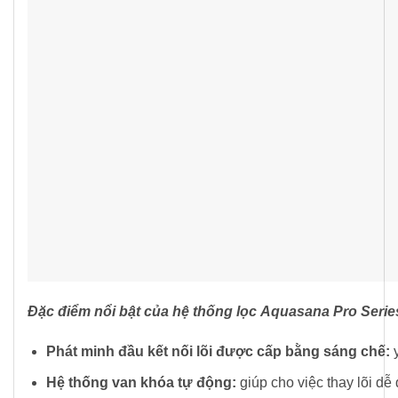
Đ
ặ
c
đi
ể
m
n
ổ
i
b
ậ
t c
ủ
a h
ệ
th
ố
ng l
ọ
c
Aquasana Pro Serie
Phát
minh
đầu
kết
nối
lõi
được
cấp
bằng
sáng
chế
:
Hệ
thống
van
khóa
tự
động
:
giúp cho việc thay lõi dễ