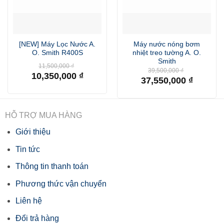
[NEW] Máy Lọc Nước A.
Máy nước nóng bơm
O. Smith R400S
nhiệt treo tường A. O.
Smith
Giá
11,500,000
₫
Giá
39,500,000
₫
gốc
10,350,000
₫
gốc
là:
37,550,000
₫
là:
Giá
11,500,000 ₫.
Giá
39,500,000 
hiện
hiện
tại
tại
là:
là:
10,350,000 ₫.
37,550,000 ₫.
HỖ TRỢ MUA HÀNG
Giới thiệu
Tin tức
Thông tin thanh toán
Phương thức vận chuyển
Liên hệ
Đổi trả hàng