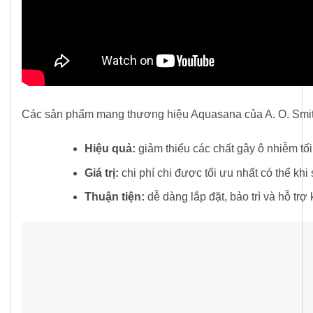
Các sản phẩm mang thương hiệu Aquasana của A. O. Smith đ
Hi
ệ
u quả
:
giảm thiểu các chất gây ô nhiễm tố
Giá tr
ị
:
chi phí chi được tối ưu nhất có thể khi
Thu
ậ
n ti
ệ
n:
dễ dàng lắp đặt, bảo trì và hỗ trợ