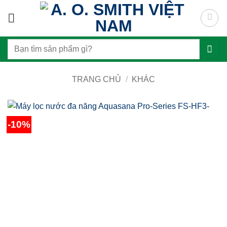
Skip
to
content
Tìm
kiếm:
TRANG CHỦ
/
KHÁC
-10%