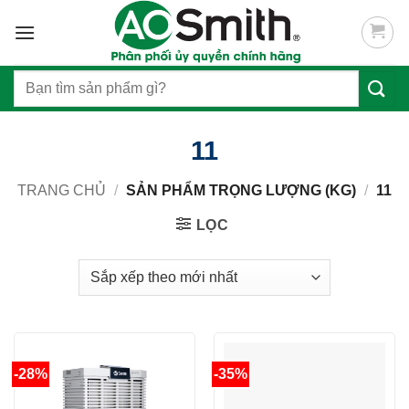
Skip
to
content
Tìm
kiếm:
11
TRANG CHỦ
/
SẢN PHẨM TRỌNG LƯỢNG (KG)
/
11
LỌC
-28%
-35%