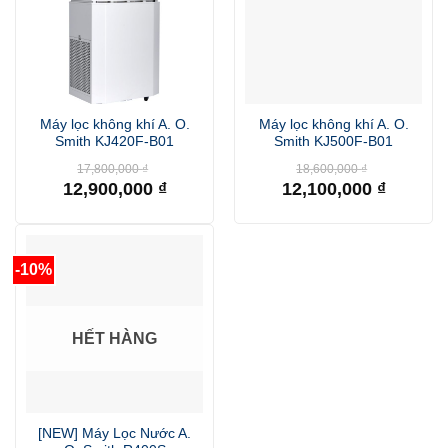
Máy lọc không khí A. O.
Máy lọc không khí A. O.
Smith KJ420F-B01
Smith KJ500F-B01
Giá
Giá
17,800,000
₫
18,600,000
₫
gốc
gốc
12,900,000
₫
12,100,000
₫
là:
là:
Giá
Giá
17,800,000 ₫.
18,600,000 
hiện
hiện
tại
tại
là:
là:
12,900,000 ₫.
12,100,000 ₫.
-10%
HẾT HÀNG
[NEW] Máy Lọc Nước A.