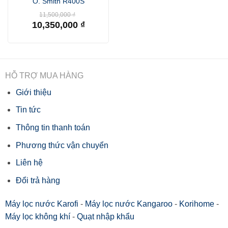
O. Smith R400S
Giá
11,500,000
₫
gốc
10,350,000
₫
là:
Giá
11,500,000 ₫.
hiện
tại
là:
10,350,000 ₫.
HỖ TRỢ MUA HÀNG
Giới thiệu
Tin tức
Thông tin thanh toán
Phương thức vận chuyển
Liên hệ
Đổi trả hàng
Máy lọc nước Karofi
-
Máy lọc nước Kangaroo
-
Korihome
-
Máy lọc không khí
-
Quạt nhập khẩu