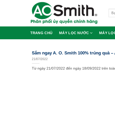
Skip
to
Tìm
content
kiếm
TRANG CHỦ
MÁY LỌC NƯỚC
MÁY LỌ
Sắm ngay A. O. Smith 100% trúng quà – 
21/07/2022
Từ ngày 21/07/2022 đến ngày 18/09/2022 trên toàn 