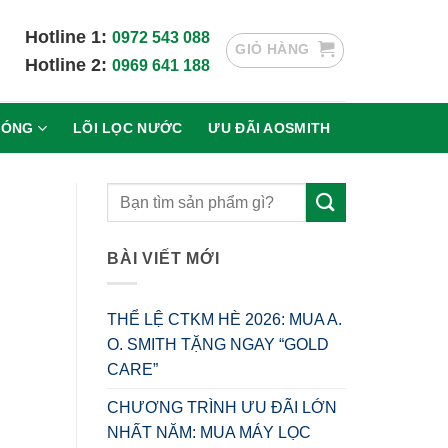
Hotline 1:
0972 543 088
GIỎ HÀNG
Hotline 2:
0969 641 188
NÓNG
LÕI LỌC NƯỚC
ƯU ĐÃI AOSMITH
BÀI VIẾT MỚI
THỂ LỆ CTKM HÈ 2026: MUA A.
O. SMITH TẶNG NGAY “GOLD
CARE”
CHƯƠNG TRÌNH ƯU ĐÃI LỚN
NHẤT NĂM: MUA MÁY LỌC