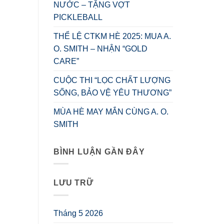
NƯỚC – TẶNG VỢT
PICKLEBALL
THỂ LỆ CTKM HÈ 2025: MUA A.
O. SMITH – NHẬN “GOLD
CARE”
CUỘC THI “LỌC CHẤT LƯỢNG
SỐNG, BẢO VỆ YÊU THƯƠNG”
MÙA HÈ MAY MẮN CÙNG A. O.
SMITH
BÌNH LUẬN GẦN ĐÂY
LƯU TRỮ
Tháng 5 2026