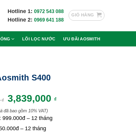
Hotline 1:
0972 543 088
GIỎ HÀNG
Hotline 2:
0969 641 188
NÓNG
LÕI LỌC NƯỚC
ƯU ĐÃI AOSMITH
Aosmith S400
Giá
Giá
3,839,000
₫
0
₫
gốc
hiện
iá đã bao gồm 10% VAT)
là:
tại
 : 999.000đ – 12 tháng
4,610,000 ₫.
là:
50.000đ – 12 tháng