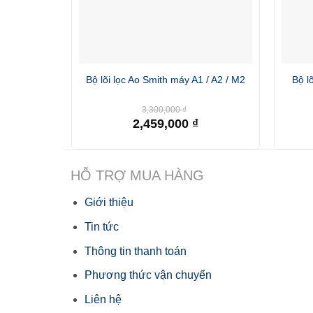
Bộ lõi lọc Ao Smith máy A1 / A2 / M2
Bộ l
Giá
3,300,000
₫
gốc
2,459,000
₫
là:
Giá
3,300,000 ₫.
hiện
tại
là:
HỖ TRỢ MUA HÀNG
2,459,000 ₫.
Giới thiệu
Tin tức
Thông tin thanh toán
Phương thức vận chuyển
Liên hệ