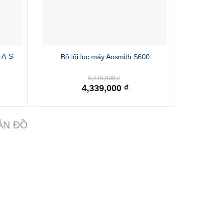
-A-S-
Bộ lõi lọc máy Aosmith S600
Bộ lõi
Giá
5,270,000
₫
gốc
4,339,000
₫
là:
Giá
00 ₫.
5,270,000 ₫.
hiện
tại
là:
ẢN ĐỒ
4,339,000 ₫.