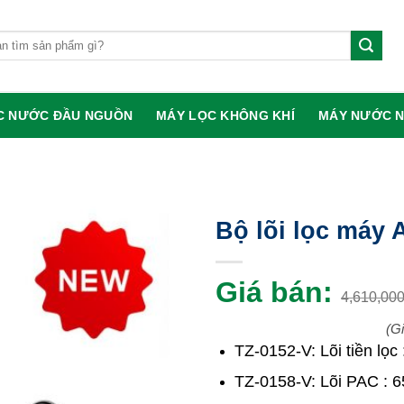
:
C NƯỚC ĐẦU NGUỒN
MÁY LỌC KHÔNG KHÍ
MÁY NƯỚC 
Bộ lõi lọc máy 
Giá bán:
4,610,00
(G
TZ-0152-V: Lõi tiền lọc
TZ-0158-V: Lõi PAC : 6