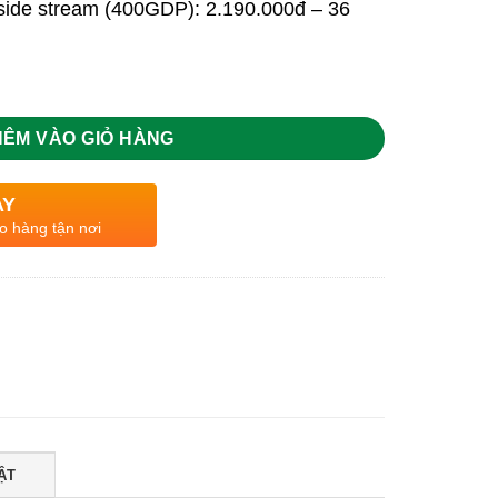
3,839,000 ₫.
side stream (400GDP): 2.190.000đ – 36
HÊM VÀO GIỎ HÀNG
AY
o hàng tận nơi
ẬT