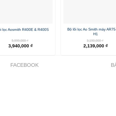
Bộ lõi lọc Ao Smith máy AR75
õi lọc Aosmith R400E & R400S
H1
Giá
Giá
5,999,000
₫
3,190,000
₫
gốc
gốc
3,940,000
₫
2,139,000
₫
là:
là:
Giá
Giá
5,999,000 ₫.
3,190,0
hiện
hiện
tại
tại
là:
là:
FACEBOOK
B
3,940,000 ₫.
2,139,000 ₫.