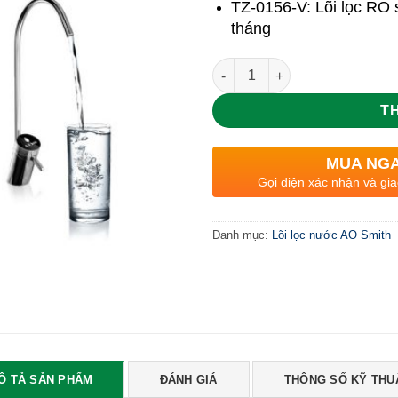
TZ-0156-V: Lõi lọc RO 
tháng
Số lượng
T
MUA NG
Gọi điện xác nhận và gia
Danh mục:
Lõi lọc nước AO Smith
Ô TẢ SẢN PHẨM
ĐÁNH GIÁ
THÔNG SỐ KỸ THU