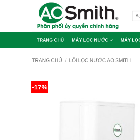
Skip
to
Tìm
content
kiếm
TRANG CHỦ
MÁY LỌC NƯỚC
MÁY LỌ
TRANG CHỦ
/
LÕI LỌC NƯỚC AO SMITH
-17%